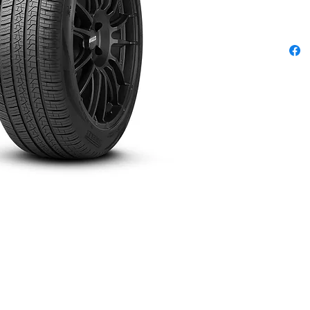
comme é
constru
de maxi
long de
légèrem
optimal 
d’offri
optimal
mouillé
combiné
garanti
maximal
optimisa
rouleme