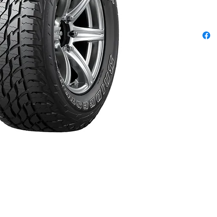
Sa duré
sa meil
aux écl
pour le
est asse
revenir 