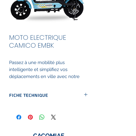
MOTO ELECTRIQUE
CAMICO EMBK
Passez à une mobilité plus
intelligente et simplifiez vos
déplacements en ville avec notre
moto électrique familiale
EMBK e-
Camico
by
CACOMIAF
.
Fiche technique
Conçue pour les familles urbaines, la
PDF
moto électrique
EMBK
est votre
alliée idéale pour de courts
déplacements pratiques. Que ce soit
pour emmener les enfants à l’école,
CACOMIAF