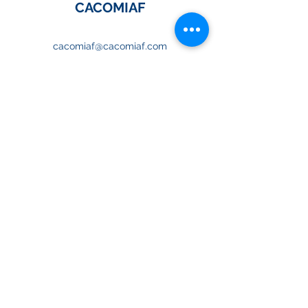
CACOMIAF
cacomiaf@cacomiaf.com
Treichville
Mob. :
+225 07 49 72 72 72
Tel. :
+225 27 21 75 78 78
Fax :
+225 27 21 24 78 78
Djibi
Mob. :
+225 07 00 83 00 64
Tel. :
+225 27 22 22 14 65
Pk28
Mob. :
+225 07 07 12 21 21
Grand Carrefour de Treichville, Boulevard
Valéry Giscard d'Estaing,
Abidjan, Côte d'Ivoire