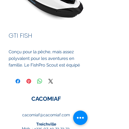
GTI FISH
Conçu pour la pêche, mais assez
polyvalent pour les aventures en
famille. Le FishPro Scout est équipé
d’une glacière, d’un détecteur de
poissons, de porte-cannes et de
modes de pêche à la traîne, mais se
transforme instantanément pour le
CACOMIAF
plaisir en famille.
Stabilité améliorée
cacomiaf@cacomiaf.com
Excellente combinaison entre
Treichville
plaisir et efficacité énergétique
Mob. :
+225 07 49 72 72 72