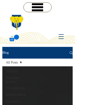
MENU
Blog
All Posts
All Posts
Nouveaux
horaires
#TEAMCACO
ASSISTANCE
Partenariat