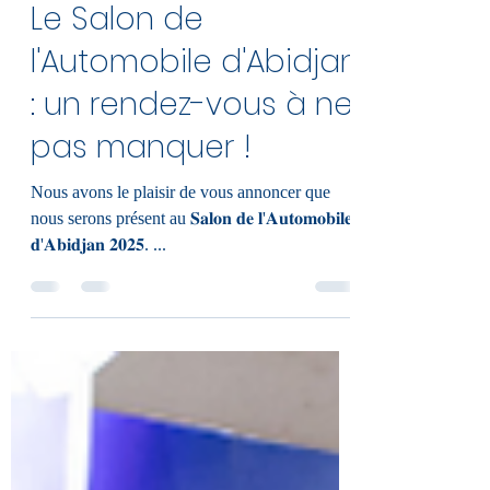
CACOMIAF
27 août 2025
1 min de lecture
Le Salon de
l'Automobile d'Abidjan
: un rendez-vous à ne
pas manquer !
Nous avons le plaisir de vous annoncer que
nous serons présent au 𝐒𝐚𝐥𝐨𝐧 𝐝𝐞 𝐥'𝐀𝐮𝐭𝐨𝐦𝐨𝐛𝐢𝐥𝐞
𝐝'𝐀𝐛𝐢𝐝𝐣𝐚𝐧 𝟐𝟎𝟐𝟓. ...