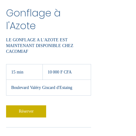
Gonflage à
l'Azote
LE GONFLAGE A L'AZOTE EST
MAINTENANT DISPONIBLE CHEZ
CACOMIAF
10 000
francs
15 min
1
10 000 F CFA
CFA
(BCEAO)
5
m
Boulevard Valéry Giscard d'Estaing
i
n
Réserver