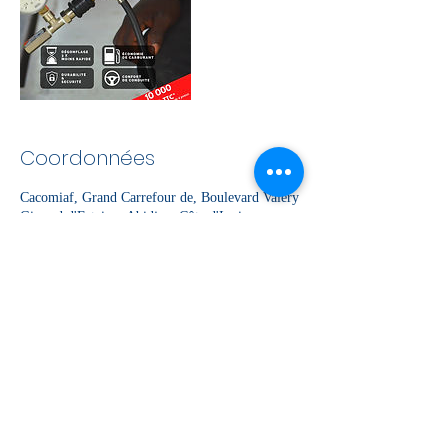
Coordonnées
Cacomiaf, Grand Carrefour de, Boulevard Valéry
Giscard d'Estaing, Abidjan, Côte d'Ivoire
CACOMIAF
cacomiaf@cacomiaf.com