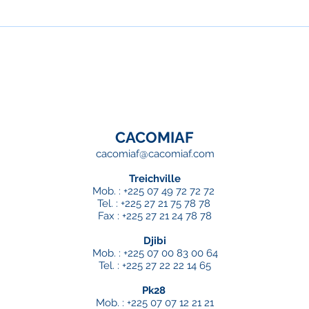
Salon de l'automobile
Le S
d'Abidjan : Moments forts
d'Ab
et découvertes exclusives !
à ne
CACOMIAF
cacomiaf@cacomiaf.com
Treichville
Mob. : +225 07 49 72 72 72
Tel. : +225 27 21 75 78 78
Fax : +225 27 21 24 78 78
Djibi
Mob. : +225 07 00 83 00 64
Tel. : +225 27 22 22 14 65
Pk28
Mob. :
+225 07 07 12 21 21