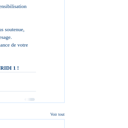
nsibilisation 
us soutenue, 
esage. 
nance de votre 
IDI 1 !
Voir tout