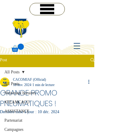
MENU
Post
All Posts
CACOMIAF (Official)
All Posts
18 nov. 2024
1 min de lecture
GRANDE PROMO
Nouveaux horaires
PNEUMATIQUES !
#TEAMCACO
ASSISTANCE
Dernière mise à jour :
10 déc. 2024
Partenariat
Campagnes