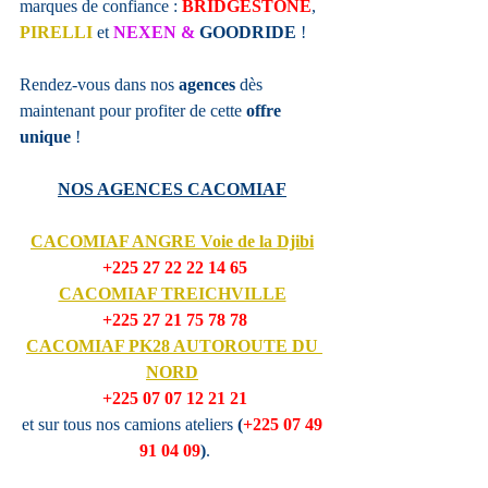
marques de confiance :
BRIDGESTONE
, 
PIRELLI
et 
NEXEN & 
GOODRIDE
 !
Rendez-vous dans nos 
agences
 dès 
maintenant pour profiter de cette 
offre 
unique
 !
NOS AGENCES CACOMIAF
CACOMIAF ANGRE Voie de la Djibi
+225 27 22 22 14 65
CACOMIAF TREICHVILLE
+225 27 21 75 78 78
CACOMIAF 
PK28 AUTOROUTE DU 
NORD
+225 07 07 12 21 21
et sur tous nos camions ateliers 
(
+225 07 49 
91 04 09
)
.