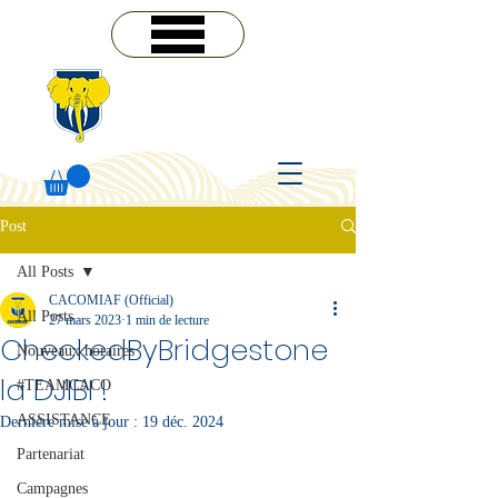
MENU
Post
All Posts
CACOMIAF (Official)
All Posts
27 mars 2023
1 min de lecture
CheckedByBridgestone
Nouveaux horaires
la DJIBI !
#TEAMCACO
ASSISTANCE
Dernière mise à jour :
19 déc. 2024
Partenariat
Campagnes