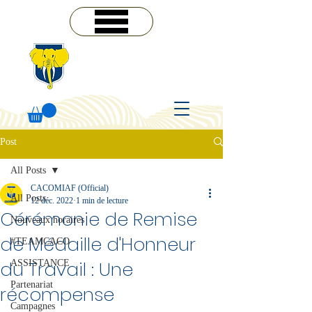
MENU
Post
All Posts
CACOMIAF (Official)
All Posts
12 déc. 2022
1 min de lecture
Cérémonie de Remise
Nouveaux horaires
de Médaille d'Honneur
#TEAMCACO
du Travail : Une
ASSISTANCE
Partenariat
récompense
Campagnes