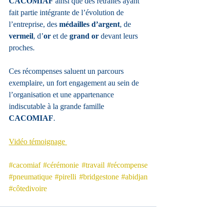
CACOMIAF
 ainsi que des retraités ayant 
fait partie intégrante de l’évolution de 
l’entreprise, des 
médailles d’argent
, de 
vermeil
, d’
or 
et de 
grand or
 devant leurs 
proches.
Ces récompenses saluent un parcours 
exemplaire, un fort engagement au sein de 
l’organisation et une appartenance 
indiscutable à la grande famille 
CACOMIAF
.
Vidéo témoignage 
#cacomiaf
#cérémonie
#travail
#récompense
#pneumatique
#pirelli
#bridgestone
#abidjan
#côtedivoire