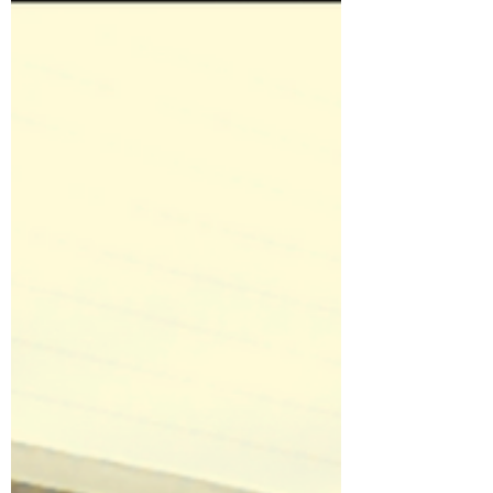
Déjà neuf (09) décennies à vous accompagner
sur toutes les routes & pistes de Côte d'Ivoire.
Ce 1er novembre 2022, s'est tenu à ASSINIE
-...